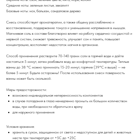
Средние ноты: зеленые листья, эвкалипт
Базовые ноты: мох, бальзам, сандаловое дерево
Смесь способствует ароматерапии, а также общему расслаблению и
восстановлению, поддержанию тонуса и уменьшению напряжения в мышцах.
Магниевая соль в составе благотворно влияет на работу сердечно-сосудистой и
нервной систем, снижает тревожность, улучшает сон и память, повышает
концентрацию, восполняет недостаток магния в организме.
Способ применения: растворите 70-140 грамм соли в горячей воде и дайте
настояться 5 минут, затем разбавьте воду до комфортной температуры. Теплые
ванны до 38 °C можно принимать 15-20 минут, горячие (39°C и выше) — не
более 5 минут. Будьте осторожны! После использования cмеси поверхность
ванны может быть скользкой.
Меры предосторожности:
возможна индивидуальная непереносимость компонентов
в случае попадания в глаза немедленно промыть их большим количеством
воды, при необходимости обратиться к врачу
для наружного применения
Условия хранения:
хранить в сухом, защищенном от света и недоступном для детей и животных
месте при температуре от +5С до +25С