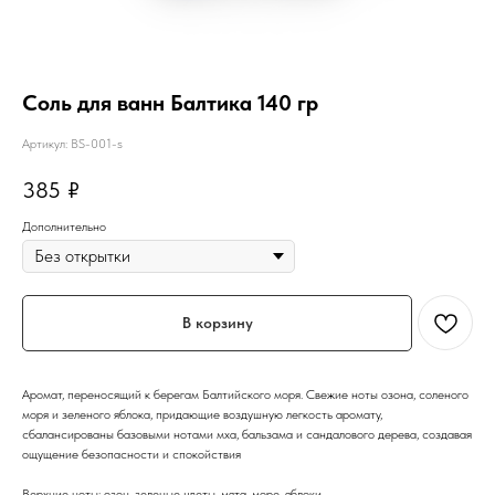
Соль для ванн Балтика 140 гр
Артикул:
BS-001-s
385
₽
Дополнительно
В корзину
Аромат, переносящий к берегам Балтийского моря. Свежие ноты озона, соленого
моря и зеленого яблока, придающие воздушную легкость аромату,
сбалансированы базовыми нотами мха, бальзама и сандалового дерева, создавая
ощущение безопасности и спокойствия
Верхние ноты: озон, зеленые цветы, мята, море, яблоки