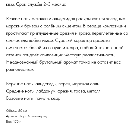
кв.м. Срок службы 2-3 месяца
Резкие ноты металла и альдегидов раскрываются холодным
морским бризом с солёным акцентом. В сердце композиции
проступают приглушённые фрезия и трава, переплетённые со
смолистым лабданумом. Суровый характер аромата
смягчается базой из пачули и кедра, а лёгкий техногенный
оттенок придаёт композиции жёсткую реалистичность.
Неоднозначный брутальный аромат точно не оставит вас
равнодушным.
Верхние ноты: альдегиды, перец, морская соль
Средние ноты: лабданум, фрезия, трава, металл
Базовые ноты: пачули, кедр
Объем: 50 мл
Аромат: Порт Калининград
Вес: 170 г